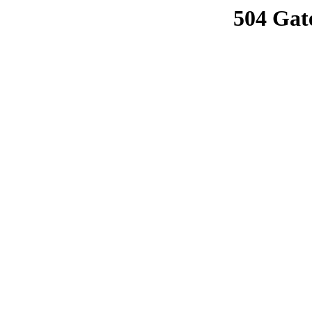
504 Gat